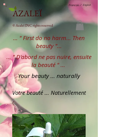
English
Francais /
AZALEÏ
© Azaleï INC rights reserved
... " First do no harm... Then
beauty "...
... " D'abord ne pas nuire, ensuite
la beauté " ...
Your beauty ... naturally
Votre beauté ... Naturellement