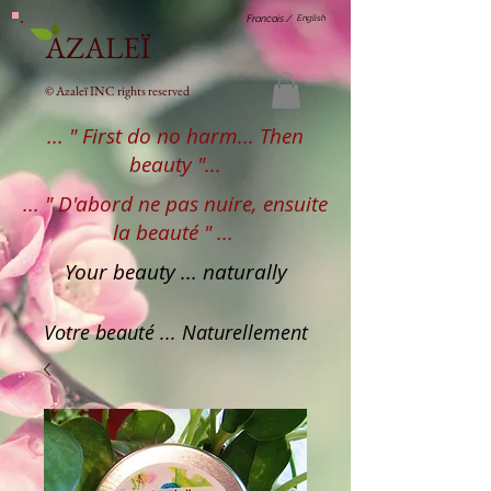
English
Francais /
AZALEÏ
© Azaleï INC rights reserved
... " First do no harm... Then
beauty "...
... " D'abord ne pas nuire, ensuite
la beauté " ...
Your beauty ... naturally
Votre beauté ... Naturellement