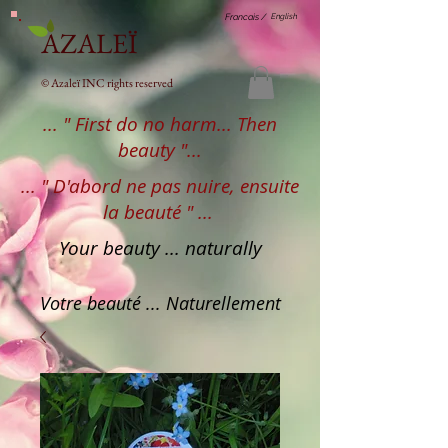
English
Francais /
AZALEÏ
© Azaleï INC rights reserved
... " First do no harm... Then
beauty "...
... " D'abord ne pas nuire, ensuite
la beauté " ...
Your beauty ... naturally
Votre beauté ... Naturellement