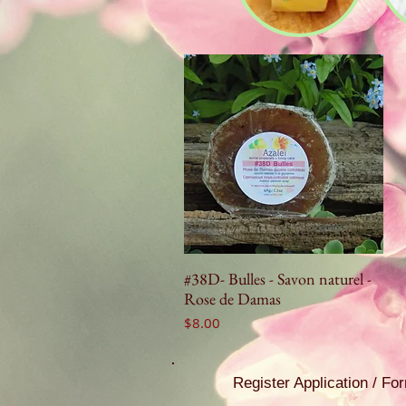
#38D- Bulles - Savon naturel -
Rose de Damas
Price
$8.00
Register Application / F