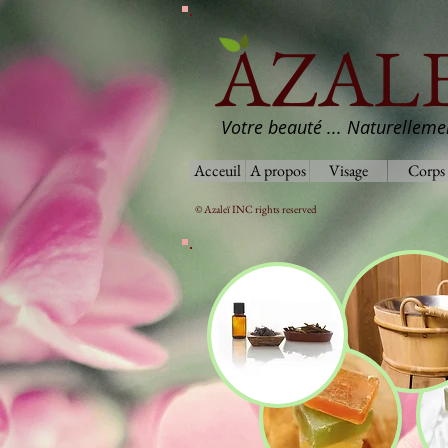
AZALE
Votre beauté ... Naturelleme
Acceuil
A propos
Visage
Corps
© Azaleï INC rights reserved