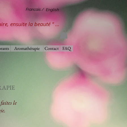
Francais /
English
ire, ensuite la beauté " ...
rants
Aromathérapie
Contact
FAQ
APIE
faites le
ie.