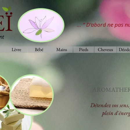
Ï
... " D'abord ne pas nu
nt
Lèvre
Bébé
Mains
Pieds
Cheveux
Déodo
AROMATHER
Détendez vos sens, 
plein d'énerg